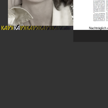
Nachträglich 
Geschichte d
Eingesandter Text 
Nicht nur den Aarau
Wiedersehen eine N