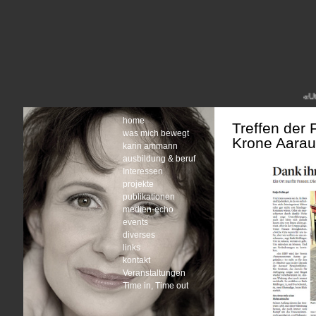
«Und 
home
Treffen der
was mich bewegt
Krone Aarau
karin ammann
ausbildung & beruf
Interessen
projekte
publikationen
medien-echo
events
diverses
links
kontakt
Veranstaltungen
Time in, Time out